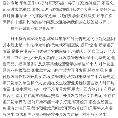
要的麻烦,平常工作中,提前开票不能一棒子打死,都算虚开,不要忘
记及时缴纳税款,避免出现行政罚款的出现,这个大家一定要仔细认
真对待,根据企业的实际情况,而且我们要学会随机应变,如果在实
际操作中遇到其他的会计问题,欢迎咨询我们的在线答疑老师!,
提前开票算不算虚开发票
对于符合国家税务总局2014年第39号公告规定的行为类型,因
其本质上是一种法律允许的行为,就不能冠以"虚开"之名.所谓虚开
发票,是指在没有任何购销事实的前提下,为他人、为自己或让他人
为自己或介绍他人开具发票的行为.发票管理办法第十九条规定,销
售商品、提供服务以及从事其他经营活动的单位和个人,对外发生
经营业务收取款项,收款方应当向付款方开具发票;特殊情况下,由
付款方向收款方开具发票.发票管理办法实施细则第二十六条规定,
填开发票的单位和个人,必须在发生经营业务确认营业收入时开具
发票.未发生经营业务一律不准开具发票.甲方与乙方签订了产品销
售合同,说明存在真实的商品交易且开具发票符合文件规定,不存在
虚开发票行为.提前开票不能一棒子打死,都算虚开,那企业经营业
务没有办法开展,很多预收款,预收款开票都算虚开!只要将来有业
务发生,或者相关证据证明确实开具发票时证明有业务会发生.