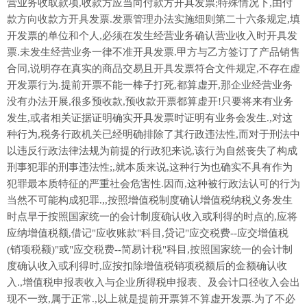
营业务收取款项,收款方应当向付款方开具发票;特殊情况下,由付
款方向收款方开具发票.发票管理办法实施细则第二十六条规定,填
开发票的单位和个人,必须在发生经营业务确认营业收入时开具发
票.未发生经营业务一律不准开具发票.甲方与乙方签订了产品销售
合同,说明存在真实的商品交易且开具发票符合文件规定,不存在虚
开发票行为.提前开票不能一棒子打死,都算虚开,那企业经营业务
没有办法开展,很多预收款,预收款开票都算虚开!只要将来有业务
发生,或者相关证据证明确实开具发票时证明有业务会发生.,对这
种行为,税务行政机关已经明确排除了其行政违法性,而对于刑法中
以违反行政法律法规为前提的行政犯来说,该行为自然丧失了构成
刑事犯罪的刑事违法性;,就本质来说,这种行为也确实不具有作为
犯罪最本质特征的严重社会危害性.因而,这种被行政法认可的行为
当然不可能构成犯罪.,,按照增值税制度确认增值税纳税义务发生
时点早于按照国家统一的会计制度确认收入或利得的时点的,应将
应纳增值税额,借记"应收账款"科目,贷记"应交税费--应交增值税
(销项税额)"或"应交税费--简易计税"科目,按照国家统一的会计制
度确认收入或利得时,应按扣除增值税销项税额后的金额确认收
入.,增值税申报表收入与企业所得税申报表、及会计口径收入会出
现不一致,属于正常.,以上就是提前开票算不算虚开发票.为了不必